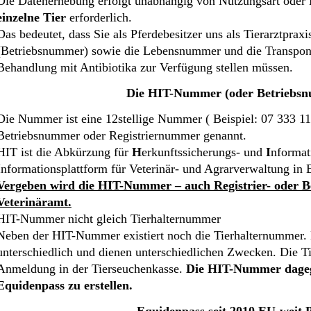
Die Datenerhebung erfolgt unabhängig von Nutzungsart oder 
einzelne Tier
erforderlich.
Das bedeutet, dass Sie als Pferdebesitzer uns als Tierarztpra
(Betriebsnummer) sowie die Lebensnummer und die Transpon
Behandlung mit Antibiotika zur Verfügung stellen müssen.
Die HIT-Nummer (oder Betriebs
Die Nummer ist eine 12stellige Nummer ( Beispiel: 07 333 1
Betriebsnummer oder Registriernummer genannt.
HIT ist die Abkürzung für
H
erkunftssicherungs- und
I
nformat
Informationsplattform für Veterinär- und Agrarverwaltung in 
Vergeben wird die HIT-Nummer – auch Registrier- oder 
Veterinäramt.
HIT-Nummer nicht gleich Tierhalternummer
Neben der HIT-Nummer existiert noch die Tierhalternummer
unterschiedlich und dienen unterschiedlichen Zwecken. Die T
Anmeldung in der Tierseuchenkasse.
Die HIT-Nummer dagege
Equidenpass zu erstellen.
Equidenpass seit 2010 EU-weit P