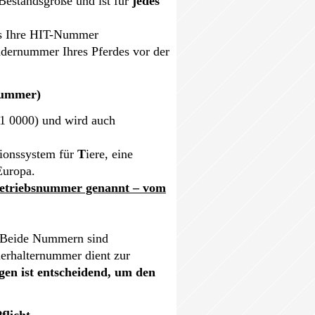
Bestandsgröße und ist für
jedes
xis Ihre HIT-Nummer
dernummer Ihres Pferdes vor der
nummer)
11 0000)
und wird auch
ionssystem für
T
iere, eine
Europa.
Betriebsnummer genannt – vom
. Beide Nummern sind
ierhalternummer dient zur
n ist entscheidend, um den
flicht