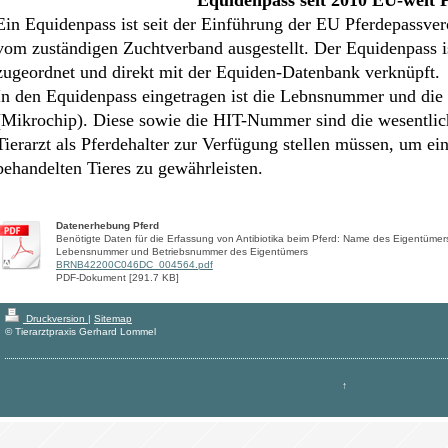
Ein Equidenpass ist seit der Einführung der EU Pferdepassver
vom zuständigen Zuchtverband ausgestellt. Der Equidenpass i
zugeordnet und direkt mit der Equiden-Datenbank verknüpft.
In den Equidenpass eingetragen ist die Lebnsnummer und di
(Mikrochip). Diese sowie die HIT-Nummer sind die wesentlic
Tierarzt als Pferdehalter zur Verfügung stellen müssen, um e
behandelten Tieres zu gewährleisten.
Datenerhebung Pferd
Benötigte Daten für die Erfassung von Antibiotika beim Pferd: Name des Eigentüm
Lebensnummer und Betriebsnummer des Eigentümers
BRNB42200C046DC_004564.pdf
PDF-Dokument [291.7 KB]
Druckversion
|
Sitemap
© Tierarztpraxis Gerhard Lommel
↑