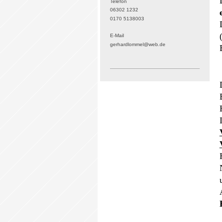
Telefon
06302 1232
0170 5138003
E-Mail
gerhardlommel@web.de